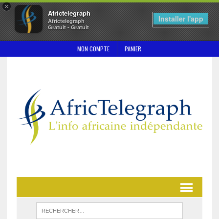
×
Africtelegraph
Installer l'app
Africtelegraph
Gratuit - Gratuit
MON COMPTE
PANIER