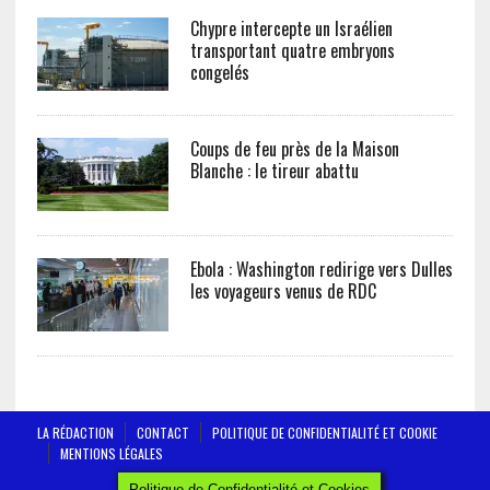
Chypre intercepte un Israélien
transportant quatre embryons
congelés
Coups de feu près de la Maison
Blanche : le tireur abattu
Ebola : Washington redirige vers Dulles
les voyageurs venus de RDC
LA RÉDACTION
CONTACT
POLITIQUE DE CONFIDENTIALITÉ ET COOKIE
MENTIONS LÉGALES
AFRICTELEGRAPH - ALL RIGHTS RESERVED 2019
Politique de Confidentialité et Cookies