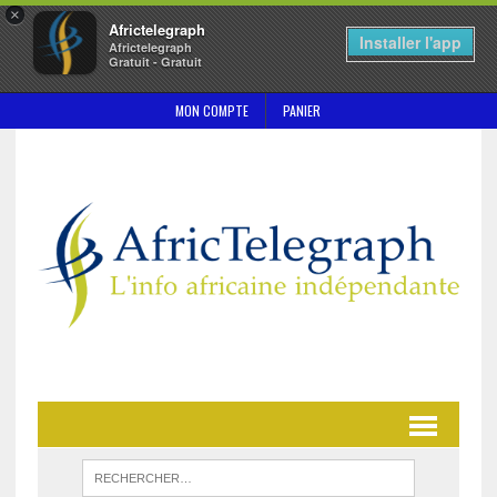
×
Africtelegraph
Installer l'app
Africtelegraph
Gratuit - Gratuit
MON COMPTE
PANIER