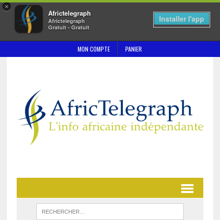
×
Africtelegraph
Installer l'app
Africtelegraph
Gratuit - Gratuit
MON COMPTE
PANIER