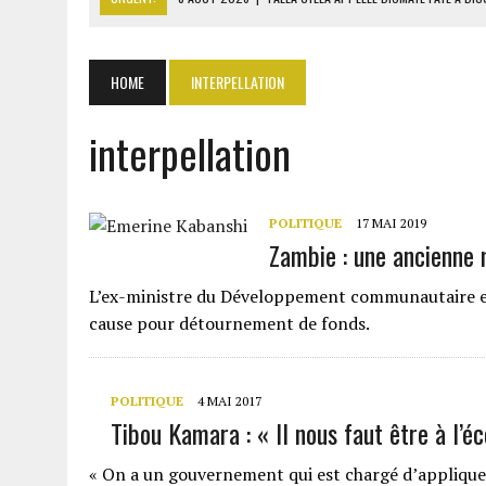
8 AOÛT 2026
|
LIBAN-SUD : LE CHANTIER DE RECONSTRUCTION DES V
8 AOÛT 2026
|
LES BANQUES MAROCAINES CONFIRMENT LEUR DYNAMI
HOME
INTERPELLATION
8 AOÛT 2026
|
ANSAR ALLAH MENACE DE NOUVEAU LES FORCES SAOUD
interpellation
8 AOÛT 2026
|
L’UNIVERSITÉ LIBANAISE FRAGILISÉE PAR LES COUPES
POLITIQUE
17 MAI 2019
Zambie : une ancienne
L’ex-ministre du Développement communautaire et 
cause pour détournement de fonds.
POLITIQUE
4 MAI 2017
Tibou Kamara : « Il nous faut être à l’é
« On a un gouvernement qui est chargé d’appliquer l