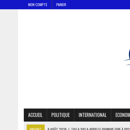
MON COMPTE
PANIER
ACCUEIL
POLITIQUE
INTERNATIONAL
ECONOM
URGENT:
8 AOÛT 2026
|
TALLA SYLLA APPELLE DIOMAYE FAYE À DI