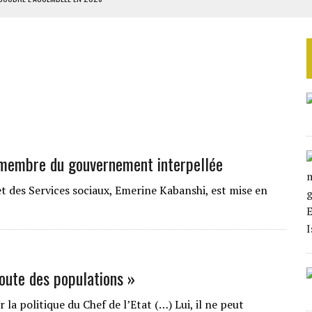
ILLAGES S’OUVRE TIMIDEMENT
QUE AU PREMIER SEMESTRE 2026
IENNES AU YÉMEN
 BUDGÉTAIRES
 membre du gouvernement interpellée
des Services sociaux, Emerine Kabanshi, est mise en
coute des populations »
a politique du Chef de l’Etat (…) Lui, il ne peut