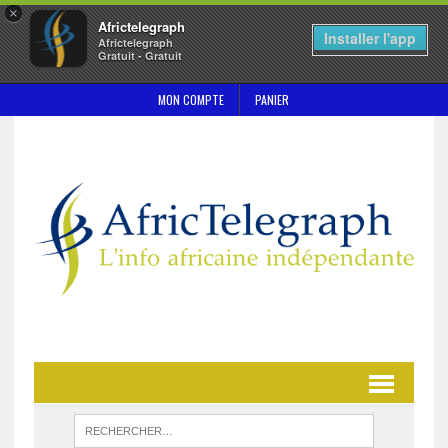
×
Africtelegraph
Installer l'app
Africtelegraph
Gratuit - Gratuit
MON COMPTE
PANIER