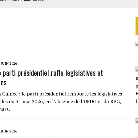
SOUTENIR DIOMAYE FAYE
 4E PHASE DE L’APE
AU SÉNÉGAL
SUD DÉCROCHENT LEUR QUALIFICATION POUR LES QUARTS DE FINALE
 JUIN 2026
e parti présidentiel rafle législatives et
es
 Guinée : le parti présidentiel remporte les législatives
es du 31 mai 2026, en l’absence de l’UFDG et du RPG,
mars.
 JUIN 2026