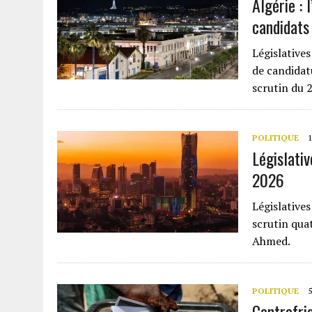
Algérie : 
candidats
Législatives
de candidatu
scrutin du 2
POLITIQUE
1
Législativ
2026
Législatives
scrutin quat
Ahmed.
POLITIQUE
5
Centrafriq