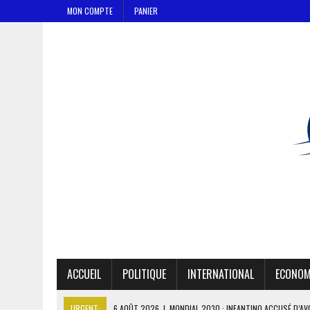
MON COMPTE
PANIER
ACCUEIL
POLITIQUE
INTERNATIONAL
ECONOM
URGENT:
6 AOÛT 2026
|
MONDIAL 2030 : INFANTINO ACCUSÉ D’AV