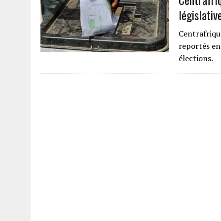
législativ
Centrafrique
reportés en
élections.