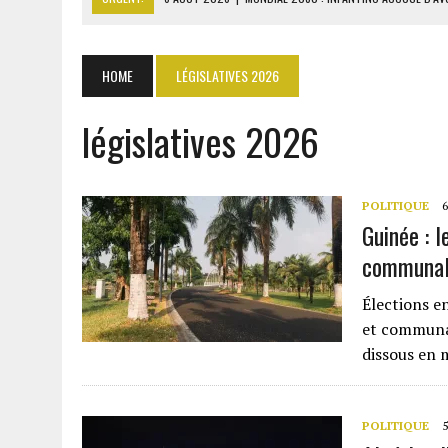
6 AOÛT 2026
|
SÉNÉGAL : ABDOU KHADIR SOW QUITTE LE PRP POUR 
6 AOÛT 2026
|
CÔTE D’IVOIRE-UE : 1 074 LIGNES TARIFAIRES DANS LA
HOME
LÉGISLATIVES 2026
6 AOÛT 2026
|
LA BANQUE MONDIALE ACCORDE 340 MILLIARDS FCFA 
législatives 2026
6 AOÛT 2026
|
CAN FÉMININE : LA CÔTE D’IVOIRE ET L’AFRIQUE DU 
POLITIQUE
6
Guinée : l
communal
Élections en
et communal
dissous en 
POLITIQUE
5