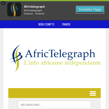
×
Africtelegraph
Installer l'app
Africtelegraph
Gratuit - Gratuit
MON COMPTE
PANIER