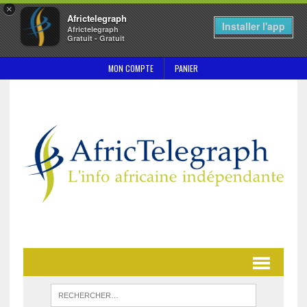
×
Africtelegraph
Installer l'app
Africtelegraph
Gratuit - Gratuit
MON COMPTE
PANIER