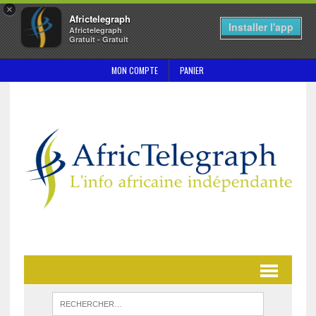
×
Africtelegraph
Installer l'app
Africtelegraph
Gratuit - Gratuit
MON COMPTE
PANIER