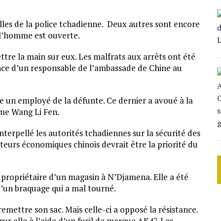
lles de la police tchadienne. Deux autres sont encore
à l’homme est ouverte.
tre la main sur eux. Les malfrats aux arrêts ont été
sence d’un responsable de l’ambassade de Chine au
re un employé de la défunte. Ce dernier a avoué à la
me Wang Li Fen.
nterpellé les autorités tchadiennes sur la sécurité des
ateurs économiques chinois devrait être la priorité du
propriétaire d’un magasin à N’Djamena. Elle a été
d’un braquage qui a mal tourné.
remettre son sac. Mais celle-ci a opposé la résistance.
sur elle à l’aide d’un fusil de marque AK47. Les