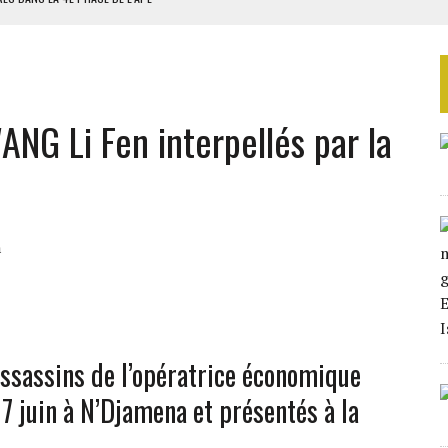
AU SÉNÉGAL
SUD DÉCROCHENT LEUR QUALIFICATION POUR LES QUARTS DE FINALE
LA FINALE AU MAROC
ANG Li Fen interpellés par la
SOUTENIR DIOMAYE FAYE
n
assassins de l’opératrice économique
17 juin à N’Djamena et présentés à la