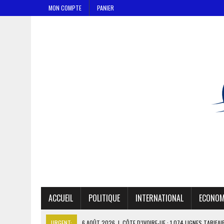
MON COMPTE
PANIER
ACCUEIL
POLITIQUE
INTERNATIONAL
ECONOM
URGENT:
6 AOÛT 2026
|
CÔTE D’IVOIRE-UE : 1 074 LIGNES TARIFA