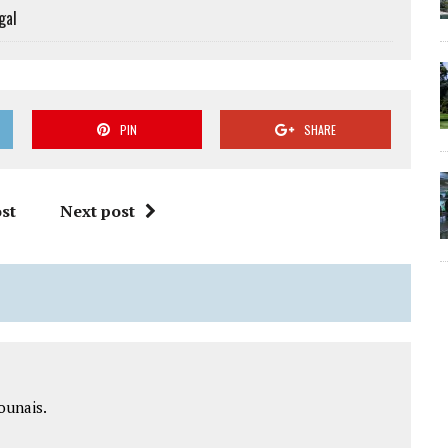
gal
PIN
SHARE
st
Next post
ounais.