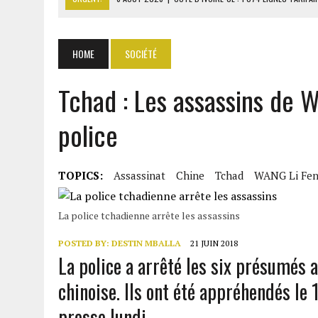
6 AOÛT 2026
|
LA BANQUE MONDIALE ACCORDE 340 MILLIARDS FCFA 
6 AOÛT 2026
|
CAN FÉMININE : LA CÔTE D’IVOIRE ET L’AFRIQUE DU 
HOME
SOCIÉTÉ
6 AOÛT 2026
|
MONDIAL 2030 : INFANTINO ACCUSÉ D’AVOIR PROMIS 
Tchad : Les assassins de W
6 AOÛT 2026
|
SÉNÉGAL : ABDOU KHADIR SOW QUITTE LE PRP POUR 
police
TOPICS:
Assassinat
Chine
Tchad
WANG Li Fe
La police tchadienne arrête les assassins
POSTED BY:
DESTIN MBALLA
21 JUIN 2018
La police a arrêté les six présumés 
chinoise. Ils ont été appréhendés le 
presse lundi.