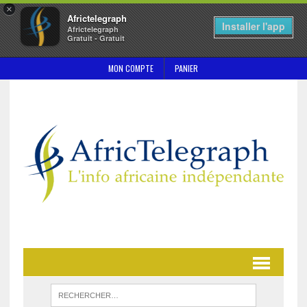
×
Africtelegraph
Installer l'app
Africtelegraph
Gratuit - Gratuit
MON COMPTE
PANIER