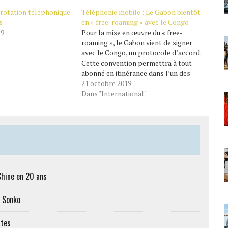
rotation téléphonique
Téléphonie mobile : Le Gabon bientôt
s
en « free-roaming » avec le Congo
19
Pour la mise en œuvre du « free-
roaming », le Gabon vient de signer
avec le Congo, un protocole d’accord.
Cette convention permettra à tout
abonné en itinérance dans l’un des
deux pays de bénéficier, dans la limite
21 octobre 2019
d’un mois, des mêmes tarifs d’appels
Dans "International"
que ceux du pays visité et la
réception…
Chine en 20 ans
c Sonko
ttes