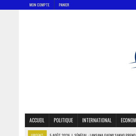
MON COMPTE
PANIER
ACCUEIL
POLITIQUE
INTERNATIONAL
ECONOM
URGENT:
5 AOÛT 2026
|
SÉNÉGAL : LANSANA GAGNY SAKHO PREND