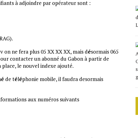
tifiants à adjoindre par opérateur sont :
(RAG).
v on ne fera plus 05 XX XX XX, mais d
é
sormais 065
ur contacter un abonné du Gabon à partir de
a place, le nouvel indexe ajouté.
n
é
de t
é
l
é
phonie mobile, il faudra desormais
informations aux numéros suivants