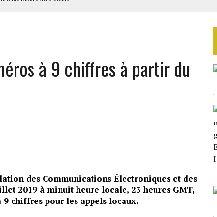
ES CIGARETTES
E FERMÉ
S DANS LE DÉTROIT D’ORMUZ
ros à 9 chiffres à partir du
ERS LA CHINE EN 20 ANS
ation des Communications Électroniques et des
illet 2019 à minuit heure locale, 23 heures GMT,
9 chiffres pour les appels locaux.