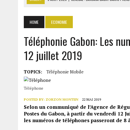
5 AOÛT 2026
|
LA CÔTE D’IVOIRE IMPOSE LE PAQUET NEUTRE POUR L
5 AOÛT 2026
|
TRUMP MENACE L’IRAN D’UNE FRAPPE SI ORMUZ REST
HOME
ECONOMIE
5 AOÛT 2026
|
TÉHÉRAN ET MASCATE NÉGOCIENT DES COULOIRS SÛR
Téléphonie Gabon: Les numé
5 AOÛT 2026
|
RDC : JUSQU’À 5000 TONNES D’URANIUM EXPORTÉES V
12 juillet 2019
TOPICS:
Téléphonie Mobile
Téléphone
POSTED BY:
ZORZON MONTIIN
22 MAI 2019
Selon un communiqué de l’Agence de Régul
Postes du Gabon, à partir du vendredi 12 Ju
les numéros de téléphones passeront de 8 à 