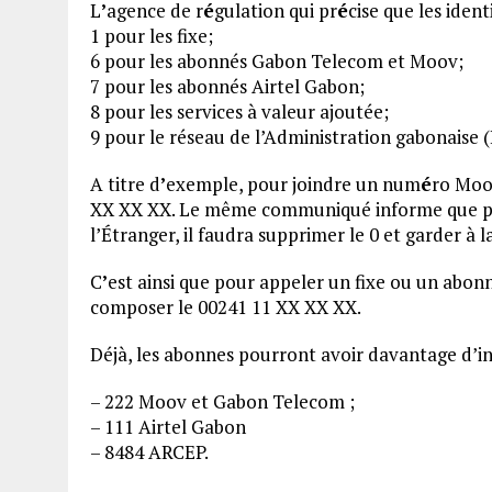
L
’
agence de r
é
gulation qui pr
é
cise que les iden
1 pour les fixe;
6 pour les abonnés Gabon Telecom et Moov;
7 pour les abonnés Airtel Gabon;
8 pour les services à valeur ajoutée;
9 pour le réseau de l’Administration gabonaise 
A titre d
’
exemple, pour joindre un num
é
ro Moo
XX XX XX. Le même communiqué informe que po
l’Étranger, il faudra supprimer le 0 et garder à l
C
’
est ainsi que pour appeler un fixe ou un abon
composer le 00241 11 XX XX XX.
Déjà, les abonnes pourront avoir davantage d’
– 222 Moov et Gabon Telecom ;
– 111 Airtel Gabon
– 8484 ARCEP.