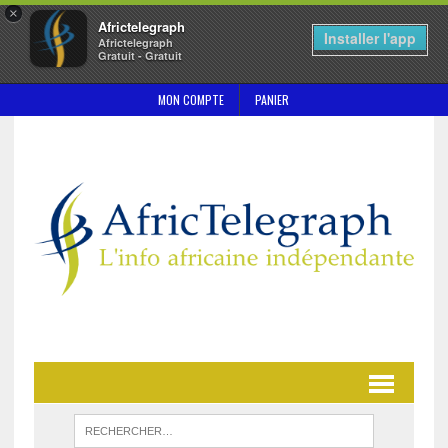
×
Africtelegraph
Installer l'app
Africtelegraph
Gratuit - Gratuit
MON COMPTE
PANIER