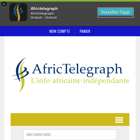
×
Africtelegraph
Installer l'app
Africtelegraph
Gratuit - Gratuit
MON COMPTE
PANIER