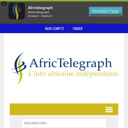
×
Africtelegraph
Installer l'app
Africtelegraph
Gratuit - Gratuit
MON COMPTE
PANIER