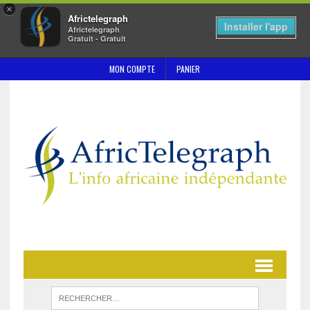
×
Africtelegraph
Installer l'app
Africtelegraph
Gratuit - Gratuit
MON COMPTE
PANIER