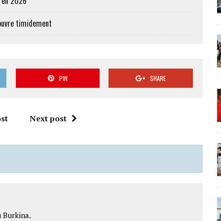
e en 2026
’ouvre timidement
PIN
SHARE
st
Next post
 Burkina.