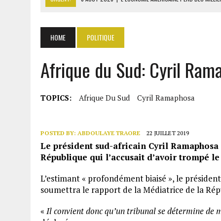
8 AOÛT 2026
|
L’UNIVERSITÉ LIBANAISE FRAGILISÉE PAR LES COUPES
8 AOÛT 2026
|
TALLA SYLLA APPELLE DIOMAYE FAYE À DISSOUDRE L’A
HOME
POLITIQUE
8 AOÛT 2026
|
LIBAN-SUD : LE CHANTIER DE RECONSTRUCTION DES V
Afrique du Sud: Cyril Ram
8 AOÛT 2026
|
LE SÉNAT AMÉRICAIN ADOPTE UN PROJET DE SANCTIO
TOPICS:
Afrique Du Sud
Cyril Ramaphosa
POSTED BY:
ABDOULAYE TRAORE
22 JUILLET 2019
Le président sud-africain Cyril Ramaphosa 
République qui l’accusait d’avoir trompé l
L’estimant « profondément biaisé », le président
soumettra le rapport de la Médiatrice de la Rép
«
Il convient donc qu’un tribunal se détermine de m