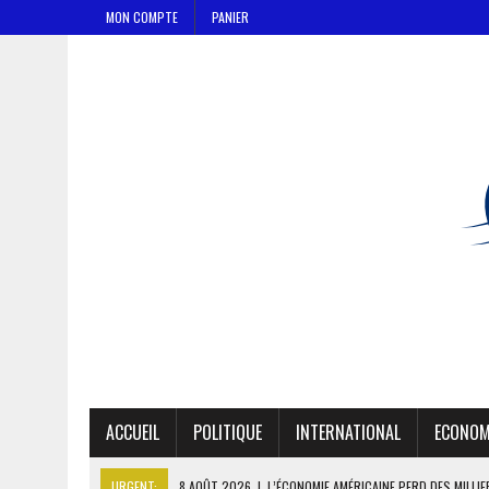
MON COMPTE
PANIER
ACCUEIL
POLITIQUE
INTERNATIONAL
ECONOM
URGENT:
8 AOÛT 2026
|
L’ÉCONOMIE AMÉRICAINE PERD DES MILLI