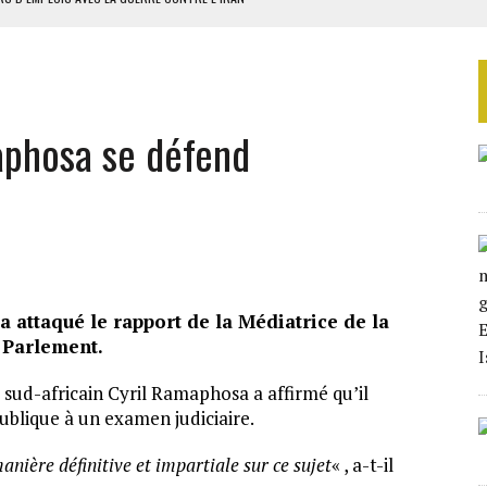
 BUDGÉTAIRES
SSEMBLÉE EN 2026
ILLAGES S’OUVRE TIMIDEMENT
aphosa se défend
NS CONTRE LA RUSSIE
a attaqué le rapport de la Médiatrice de la
e Parlement.
 sud-africain Cyril Ramaphosa a affirmé qu’il
ublique à un examen judiciaire.
anière définitive et impartiale sur ce sujet
« , a-t-il