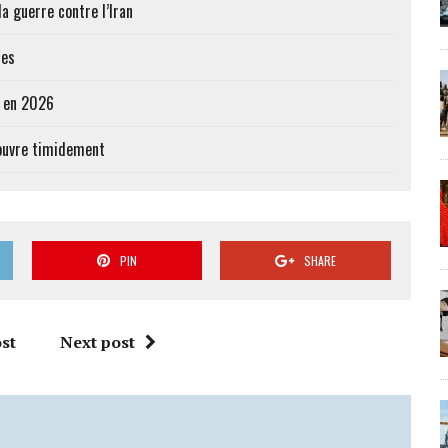
a guerre contre l’Iran
res
e en 2026
’ouvre timidement
PIN
SHARE
st
Next post