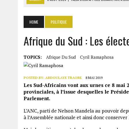
8 AOÛT 2026
|
LIBAN-SUD : LE CHANTIER DE RECONSTRUCTION DES V
8 AOÛT 2026
|
LE SÉNAT AMÉRICAIN ADOPTE UN PROJET DE SANCTIO
HOME
POLITIQUE
8 AOÛT 2026
|
L’ÉCONOMIE AMÉRICAINE PERD DES MILLIERS D’EMPLOI
Afrique du Sud : Les élect
8 AOÛT 2026
|
L’UNIVERSITÉ LIBANAISE FRAGILISÉE PAR LES COUPES
TOPICS:
Afrique Du Sud
Cyril Ramaphosa
POSTED BY:
ABDOULAYE TRAORE
8 MAI 2019
Les Sud-Africains vont aux urnes ce 8 mai 2
provinciales, à l’issue desquelles le Présid
Parlement.
L’ANC, parti de Nelson Mandela au pouvoir depuis
à l’Assemblée nationale et ainsi donc conserver l