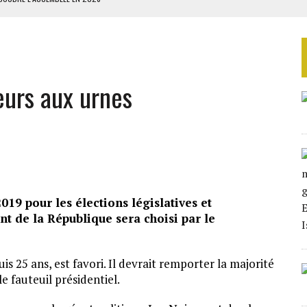
ILLAGES S’OUVRE TIMIDEMENT
NS CONTRE LA RUSSIE
S AVEC LA GUERRE CONTRE L’IRAN
eurs aux urnes
 BUDGÉTAIRES
019 pour les élections législatives et
ent de la République sera choisi par le
 25 ans, est favori. Il devrait remporter la majorité
e fauteuil présidentiel.