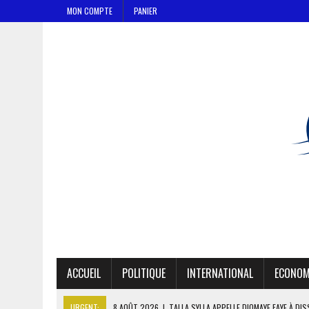
MON COMPTE
PANIER
ACCUEIL
POLITIQUE
INTERNATIONAL
ECONOM
URGENT:
8 AOÛT 2026
|
TALLA SYLLA APPELLE DIOMAYE FAYE À DI