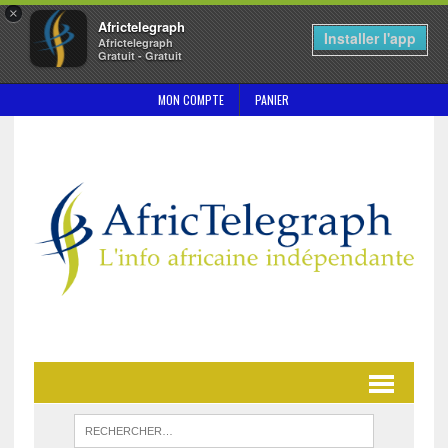
×
Africtelegraph
Installer l'app
Africtelegraph
Gratuit - Gratuit
MON COMPTE
PANIER