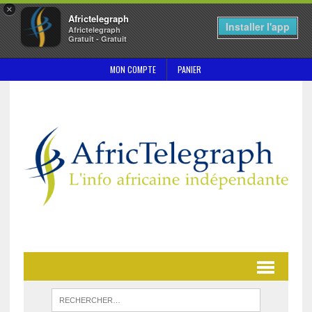
×
Africtelegraph
Installer l'app
Africtelegraph
Gratuit - Gratuit
MON COMPTE
PANIER