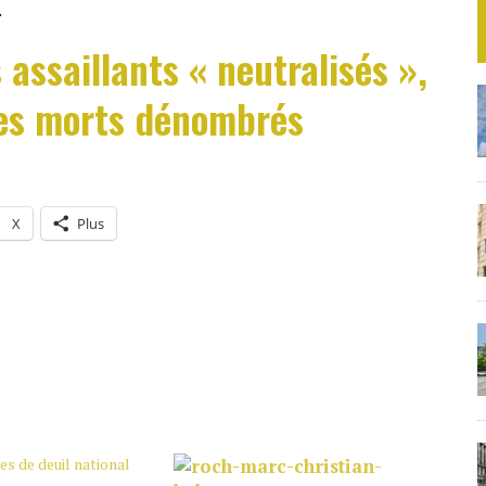
.
 assaillants « neutralisés »,
des morts dénombrés
X
Plus
es de deuil national