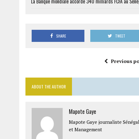
La Banque mondiale accorde 340 milliards FCFA au Séné
SHARE
TWEET
Previous po
ABOUT THE AUTHOR
Mapote Gaye
Mapote Gaye journaliste Sénéga
et Management