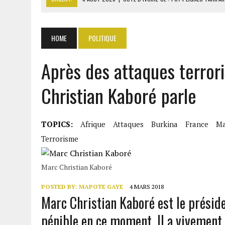
6 AOÛT 2026
|
LA BANQUE MONDIALE ACCORDE 340 MILLIARDS FCFA 
6 AOÛT 2026
|
CAN FÉMININE : LA CÔTE D’IVOIRE ET L’AFRIQUE DU 
HOME
POLITIQUE
6 AOÛT 2026
|
MONDIAL 2030 : INFANTINO ACCUSÉ D’AVOIR PROMIS 
Après des attaques terror
6 AOÛT 2026
|
SÉNÉGAL : ABDOU KHADIR SOW QUITTE LE PRP POUR 
Christian Kaboré parle
TOPICS:
Afrique
Attaques
Burkina
France
Ma
Terrorisme
Marc Christian Kaboré
POSTED BY:
MAPOTE GAYE
4 MARS 2018
Marc Christian Kaboré est le présiden
pénible en ce moment. Il a vivement