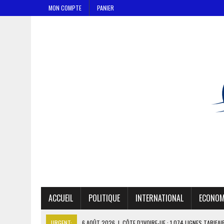
MON COMPTE
PANIER
ACCUEIL
POLITIQUE
INTERNATIONAL
ECONOM
URGENT:
6 AOÛT 2026
|
CÔTE D’IVOIRE-UE : 1 074 LIGNES TARIFA