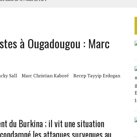
AU SÉNÉGAL
SUD DÉCROCHENT LEUR QUALIFICATION POUR LES QUARTS DE FINALE
LA FINALE AU MAROC
istes à Ougadougou : Marc
SOUTENIR DIOMAYE FAYE
cky Sall
Marc Christian Kaboré
Recep Tayyip Erdogan
t du Burkina ; il vit une situation
 condamné les attaques survenues au