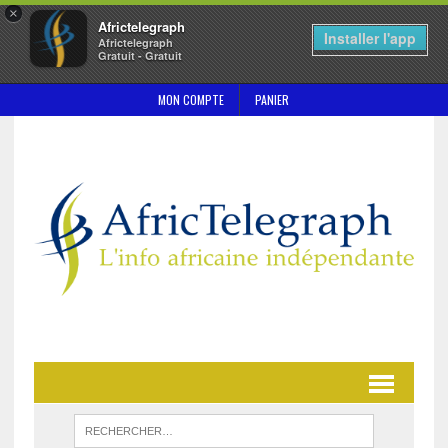
×
Africtelegraph
Installer l'app
Africtelegraph
Gratuit - Gratuit
MON COMPTE
PANIER