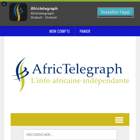
×
Africtelegraph
Installer l'app
Africtelegraph
Gratuit - Gratuit
MON COMPTE
PANIER