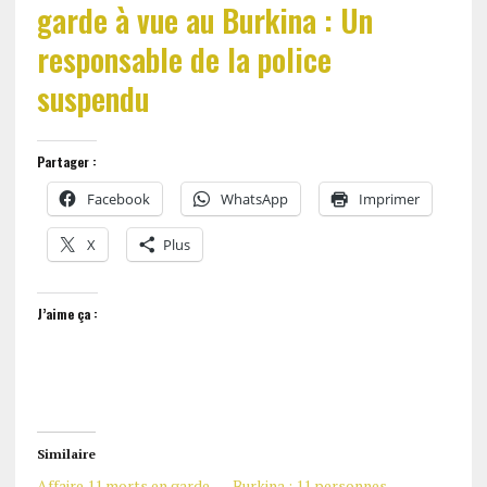
garde à vue au Burkina : Un
responsable de la police
suspendu
Partager :
Facebook
WhatsApp
Imprimer
X
Plus
J’aime ça :
Similaire
Affaire 11 morts en garde
Burkina : 11 personnes