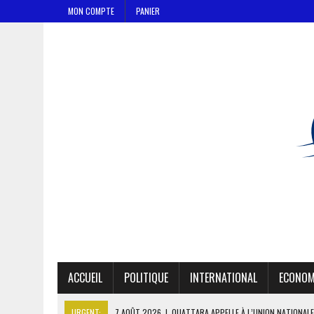
MON COMPTE
PANIER
ACCUEIL
POLITIQUE
INTERNATIONAL
ECONOM
URGENT:
7 AOÛT 2026
|
OUATTARA APPELLE À L’UNION NATIONALE