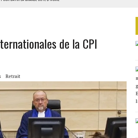
OUR L’INDÉPENDANCE
E DUPLICITÉ SUR L’ASER
RIEN DE DÉVELOPPEMENT
nternationales de la CPI
 DU PROJET SÉNÉGALO-MAURITANIEN
s
Retrait