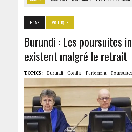
7 AOÛT 2026
|
CÔTE D’IVOIRE : OUATTARA GRACIE 4 661 DÉTENUS P
7 AOÛT 2026
|
SÉNÉGAL : THIERNO ALASSANE SALL ACCUSE PASTEF D
HOME
POLITIQUE
7 AOÛT 2026
|
LE PREMIER MINISTRE GUINÉEN SALUE LE MODÈLE IVOI
Burundi : Les poursuites i
7 AOÛT 2026
|
GAZ GTA : KOSMOS ENERGY ACTUALISE L’AVANCEMENT
existent malgré le retrait
TOPICS:
Burundi
Conflit
Parlement
Poursuite