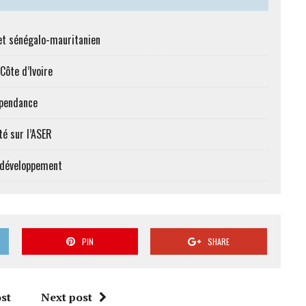
et sénégalo-mauritanien
Côte d’Ivoire
épendance
té sur l’ASER
e développement
PIN
SHARE
st
Next post