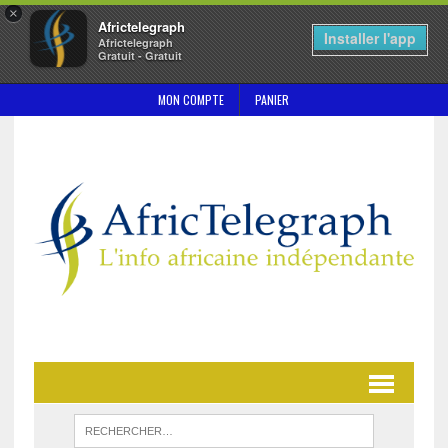
×
Africtelegraph
Installer l'app
Africtelegraph
Gratuit - Gratuit
MON COMPTE
PANIER