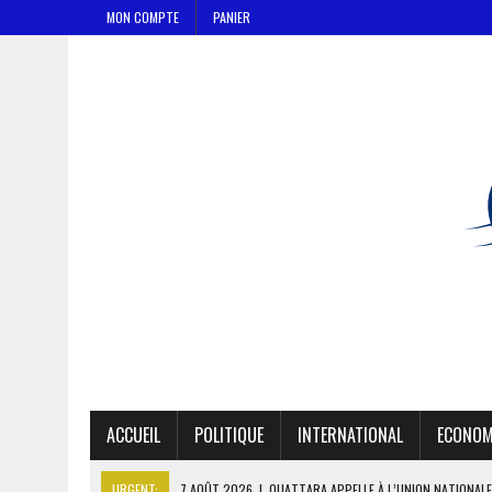
MON COMPTE
PANIER
ACCUEIL
POLITIQUE
INTERNATIONAL
ECONOM
URGENT:
7 AOÛT 2026
|
OUATTARA APPELLE À L’UNION NATIONALE