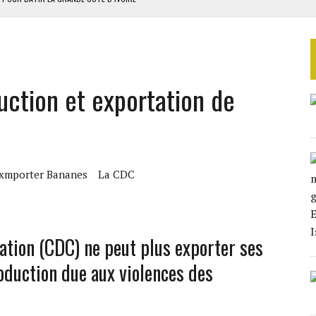
OUR L’INDÉPENDANCE
E DUPLICITÉ SUR L’ASER
RIEN DE DÉVELOPPEMENT
ction et exportation de
 DU PROJET SÉNÉGALO-MAURITANIEN
xmporter Bananes
La CDC
ion (CDC) ne peut plus exporter ses
oduction due aux violences des