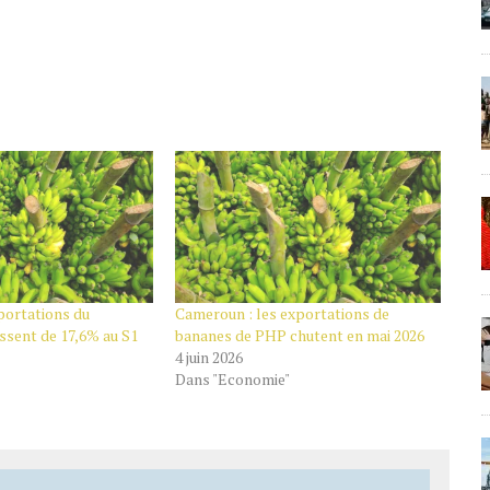
portations du
Cameroun : les exportations de
sent de 17,6% au S1
bananes de PHP chutent en mai 2026
4 juin 2026
Dans "Economie"