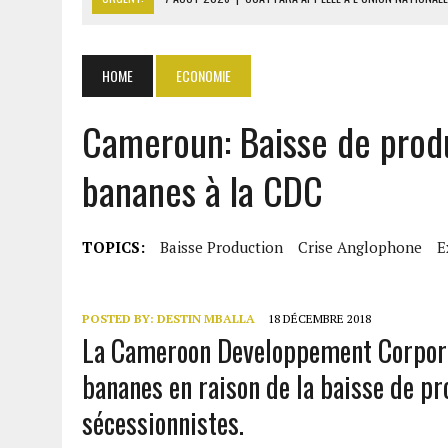
7 AOÛT 2026
|
CÔTE D’IVOIRE : OUATTARA GRACIE 4 661 DÉTENUS P
7 AOÛT 2026
|
SÉNÉGAL : THIERNO ALASSANE SALL ACCUSE PASTEF D
HOME
ECONOMIE
7 AOÛT 2026
|
LE PREMIER MINISTRE GUINÉEN SALUE LE MODÈLE IVOI
Cameroun: Baisse de produ
7 AOÛT 2026
|
GAZ GTA : KOSMOS ENERGY ACTUALISE L’AVANCEMENT
bananes à la CDC
TOPICS:
Baisse Production
Crise Anglophone
E
POSTED BY:
DESTIN MBALLA
18 DÉCEMBRE 2018
La Cameroon Developpement Corporat
bananes en raison de la baisse de pr
sécessionnistes.