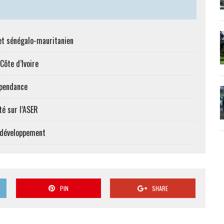
et sénégalo-mauritanien
Côte d’Ivoire
épendance
té sur l’ASER
e développement
PIN
SHARE