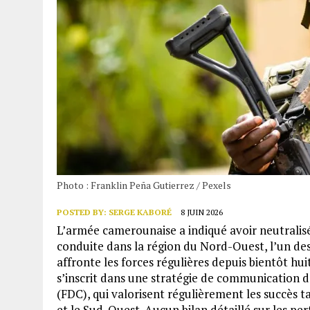
Photo : Franklin Peña Gutierrez / Pexels
POSTED BY:
SERGE KABORÉ
8 JUIN 2026
L’armée camerounaise a indiqué avoir neutralis
conduite dans la région du Nord-Ouest, l’un d
affronte les forces régulières depuis bientôt huit
s’inscrit dans une stratégie de communication 
(FDC), qui valorisent régulièrement les succès 
et le Sud-Ouest. Aucun bilan détaillé sur les pe