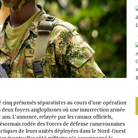
é cinq présumés séparatistes au cours d’une opération
es deux foyers anglophones où une insurrection armée
 ans. L’annonce, relayée par les canaux officiels,
désormais rodée des Forces de défense camerounaises
tactiques de leurs unités déployées dans le Nord-Ouest
rtes éventuelles côté militaire n’a accompagné le