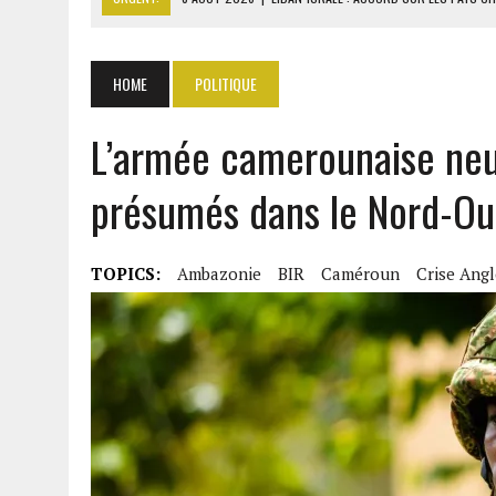
8 AOÛT 2026
|
LES BANQUES MAROCAINES CONFIRMENT LEUR DYNAMI
8 AOÛT 2026
|
ANSAR ALLAH MENACE DE NOUVEAU LES FORCES SAOUD
HOME
POLITIQUE
8 AOÛT 2026
|
COMILOG : LA MINISTRE DU TRAVAIL REPREND LE DOS
L’armée camerounaise neut
8 AOÛT 2026
|
LIBAN-ISRAËL : ACCORD SUR LES PAYS CHARGÉS DE V
présumés dans le Nord-Ou
TOPICS:
Ambazonie
BIR
Caméroun
Crise Ang