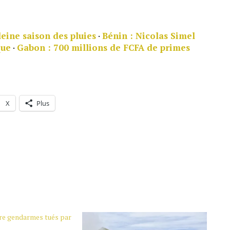
eine saison des pluies
·
Bénin : Nicolas Simel
que
·
Gabon : 700 millions de FCFA de primes
X
Plus
re gendarmes tués par
s