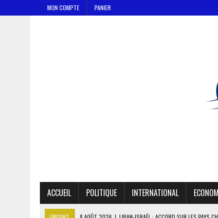
MON COMPTE
PANIER
ACCUEIL
POLITIQUE
INTERNATIONAL
ECONOM
URGENT:
8 AOÛT 2026
|
DÉTROIT D’ORMUZ : MASCATE TRANSMET