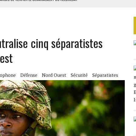
QUE AU PREMIER SEMESTRE 2026
IENNES AU YÉMEN
SIER SOCIAL DE MOANDA
ralise cinq séparatistes
ÉRIFIER LE DÉSARMEMENT DU HEZBOLLAH
est
lophone
Défense
Nord Ouest
Sécurité
Séparatistes