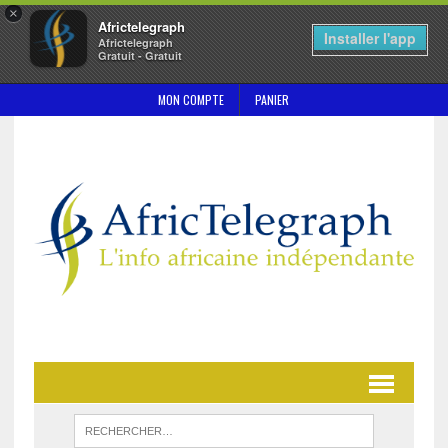
×
Africtelegraph
Installer l'app
Africtelegraph
Gratuit - Gratuit
MON COMPTE
PANIER