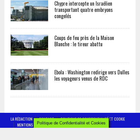
Chypre intercepte un Israélien
transportant quatre embryons
congelés
Coups de feu près de la Maison
Blanche : le tireur abattu
Ebola : Washington redirige vers Dulles
les voyageurs venus de RDC
LA RÉDACTION
CONTACT
POLITIQUE DE CONFIDENTIALITÉ ET COOKIE
Politique de Confidentialité et Cookies
MENTIONS LÉGALES
AFRICTELEGRAPH - ALL RIGHTS RESERVED 2019