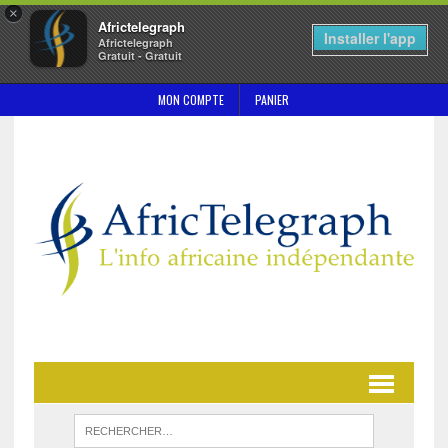
×
Africtelegraph
Installer l'app
Africtelegraph
Gratuit - Gratuit
MON COMPTE
PANIER