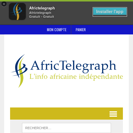
×
Africtelegraph
Installer l'app
Africtelegraph
Gratuit - Gratuit
MON COMPTE
PANIER