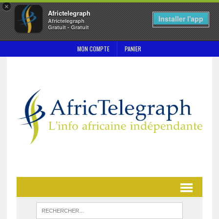
×
Africtelegraph
Installer l'app
Africtelegraph
Gratuit - Gratuit
MON COMPTE
PANIER