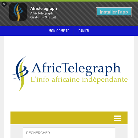
×
Africtelegraph
Installer l'app
Africtelegraph
Gratuit - Gratuit
MON COMPTE
PANIER