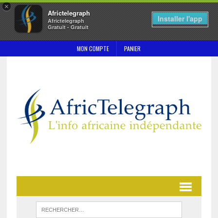
×
Africtelegraph
Installer l'app
Africtelegraph
Gratuit - Gratuit
MON COMPTE
PANIER