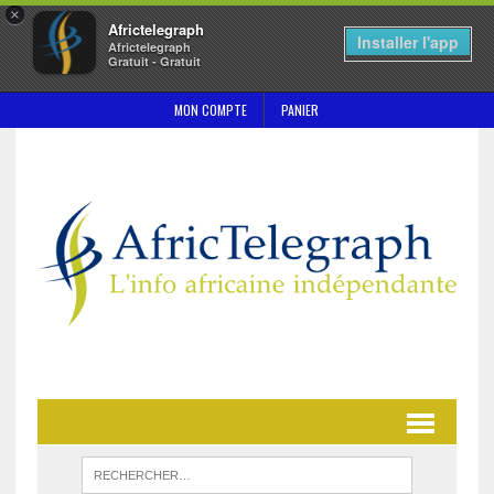
×
Africtelegraph
Installer l'app
Africtelegraph
Gratuit - Gratuit
MON COMPTE
PANIER