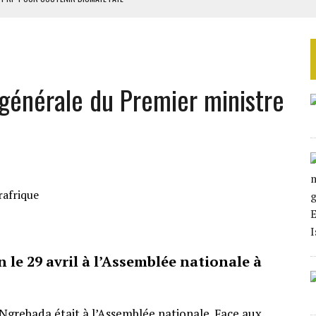
IRES DANS LA 4E PHASE DE L’APE
AU SÉNÉGAL
SUD DÉCROCHENT LEUR QUALIFICATION POUR LES QUARTS DE FINALE
LA FINALE AU MAROC
 générale du Premier ministre
 le 29 avril à l’Assemblée nationale à
 Ngrebada était à l’Assemblée nationale. Face aux