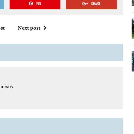
PIN
SHARE
st
Next post
ounais.