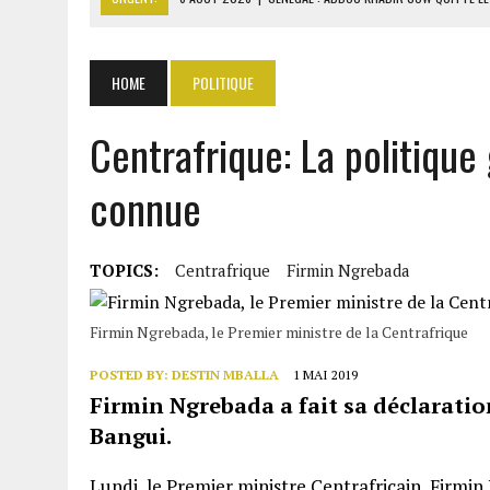
6 AOÛT 2026
|
CÔTE D’IVOIRE-UE : 1 074 LIGNES TARIFA
6 AOÛT 2026
|
LA BANQUE MONDIALE ACCORDE 340 MILLIARDS FCFA 
HOME
POLITIQUE
6 AOÛT 2026
|
CAN FÉMININE : LA CÔTE D’IVOIRE ET L’AFRIQUE DU 
6 AOÛT 2026
|
MONDIAL 2030 : INFANTINO ACCUSÉ D’AVOIR PROMIS 
Centrafrique: La politique
connue
TOPICS:
Centrafrique
Firmin Ngrebada
Firmin Ngrebada, le Premier ministre de la Centrafrique
POSTED BY:
DESTIN MBALLA
1 MAI 2019
Firmin Ngrebada a fait sa déclaration
Bangui.
Lundi, le Premier ministre Centrafricain, Firmin