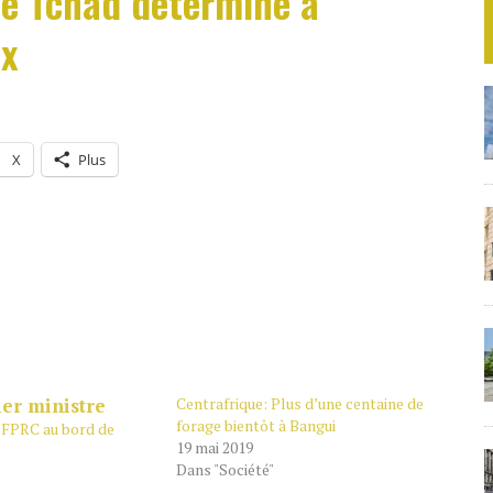
Le Tchad déterminé à
ix
X
Plus
Centrafrique: Plus d’une centaine de
forage bientôt à Bangui
e FPRC au bord de
19 mai 2019
Dans "Société"