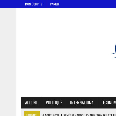
MON COMPTE
PANIER
ACCUEIL
POLITIQUE
INTERNATIONAL
ECONOM
URGENT:
6 AOÛT 2026
|
SÉNÉGAL : ABDOU KHADIR SOW QUITTE L