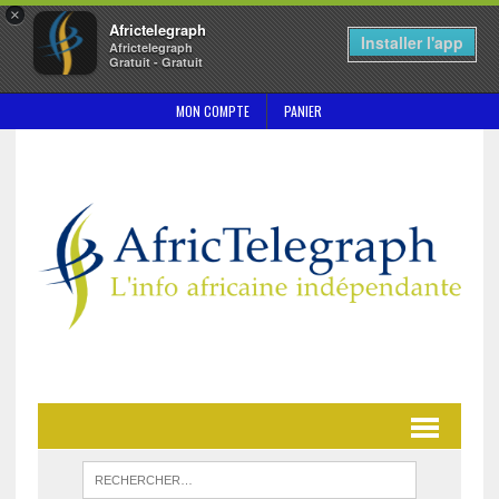
×
Africtelegraph
Installer l'app
Africtelegraph
Gratuit - Gratuit
MON COMPTE
PANIER