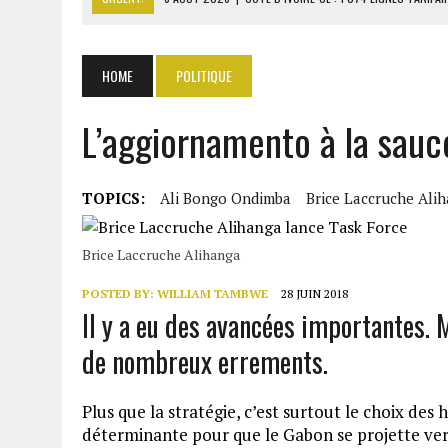
6 AOÛT 2026
|
LA BANQUE MONDIALE ACCORDE 340 MILL
6 AOÛT 2026
|
CAN FÉMININE : LA CÔTE D’IVOIRE ET L’AFRIQUE DU 
HOME
POLITIQUE
6 AOÛT 2026
|
MONDIAL 2030 : INFANTINO ACCUSÉ D’AVOIR PROMIS 
6 AOÛT 2026
|
SÉNÉGAL : ABDOU KHADIR SOW QUITTE LE PRP POUR 
L’aggiornamento à la sau
TOPICS:
Ali Bongo Ondimba
Brice Laccruche Ali
Brice Laccruche Alihanga
POSTED BY:
WILLIAM TAMBWE
28 JUIN 2018
Il y a eu des avancées importantes. Ma
de nombreux errements.
Plus que la stratégie, c’est surtout le choix de
déterminante pour que le Gabon se projette vers