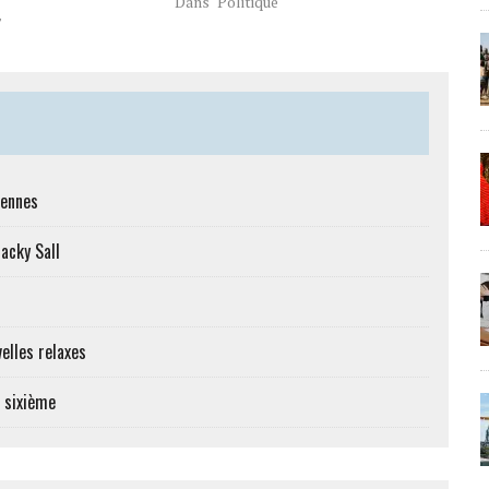
Dans "Politique"
"
iennes
Macky Sall
elles relaxes
e sixième