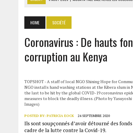
9 AOÛT 2026
|
ITURI : 13 CIVILS TUÉS ET UN VILLAGE INCENDIÉ PAR L
9 AOÛT 2026
|
AFFAIRE PAPE CHEIKH DIALLO : OUSMANE KANE CRAINT
HOME
SOCIÉTÉ
9 AOÛT 2026
|
GABON : 46 000 ÉLÈVES DU PRIMAIRE AFFECTÉS EN CL
Coronavirus : De hauts fon
9 AOÛT 2026
|
ASSALA À DAMAS : UN CONCERT QUI RAVIVE LES FRAC
corruption au Kenya
TOPSHOT - A staff of local NGO Shining Hope for Commu
NGO installs hand washing stations at the Kibera slum in N
the last to be hit by the global COVID-19 coronavirus epid
measures to block the deadly illness. (Photo by Yasuyo
Images)
POSTED BY:
PATRICIA EOCK
24 SEPTEMBRE 2020
Ils sont soupçonnés d’avoir détourné des fonds 
cadre de la lutte contre la Covid-19.