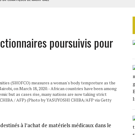
ES ADF
 DE NOUVELLES RELAXES
ASSE DE SIXIÈME
ctionnaires poursuivis pour
TURES SYRIENNES
nities (SHOFCO) measures a woman's body tempreture as the
airobi, on March 18, 2020. - African countries have been among
emic but as cases rise, many nations are now taking strict
shi CHIBA / AFP) (Photo by YASUYOSHI CHIBA/AFP via Getty
destinés à l’achat de matériels médicaux dans le