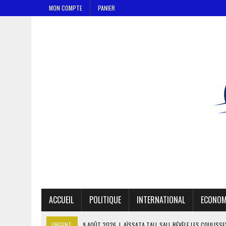
MON COMPTE
PANIER
ACCUEIL
POLITIQUE
INTERNATIONAL
ECONOM
URGENT:
9 AOÛT 2026
|
AÏSSATA TALL SALL RÉVÈLE LES COULISS