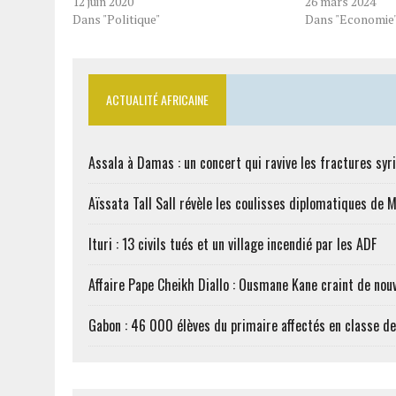
12 juin 2020
26 mars 2024
Dans "Politique"
Dans "Economie
ACTUALITÉ AFRICAINE
Assala à Damas : un concert qui ravive les fractures syr
Aïssata Tall Sall révèle les coulisses diplomatiques de 
Ituri : 13 civils tués et un village incendié par les ADF
Affaire Pape Cheikh Diallo : Ousmane Kane craint de nouv
Gabon : 46 000 élèves du primaire affectés en classe d