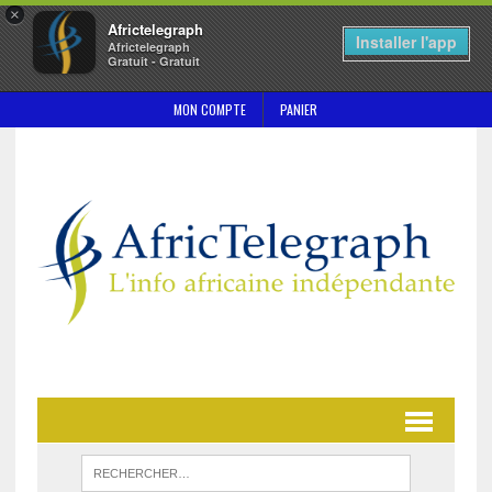
×
Africtelegraph
Installer l'app
Africtelegraph
Gratuit - Gratuit
MON COMPTE
PANIER