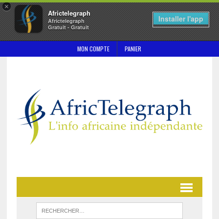
×
Africtelegraph
Installer l'app
Africtelegraph
Gratuit - Gratuit
MON COMPTE
PANIER