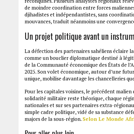
reconquises. Plusieurs analystes régionaux relè
de moindre coordination entre forces maliennes 
djihadistes et indépendantistes, sans coordinat
mouvances, traduit néanmoins une convergence 
Un projet politique avant un instrum
La défection des partenaires sahéliens éclaire la
comme un bouclier diplomatique destiné à légitime
de la Communauté économique des États de l’Afri
2025. Son volet économique, autour d’une fut
unique, mobilise davantage les chancelleries qu
Pour les capitales voisines, le précédent malien
solidarité militaire reste théorique, chaque rég
nationales et sur ses partenaires extra-régionau
simple cadre politique, vidé de sa substance déf
majors de la sous-région.
Selon Le Monde Afr
Pour aller plus loin