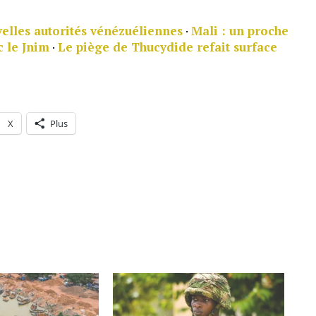
velles autorités vénézuéliennes
·
Mali : un proche
c le Jnim
·
Le piège de Thucydide refait surface
X
Plus