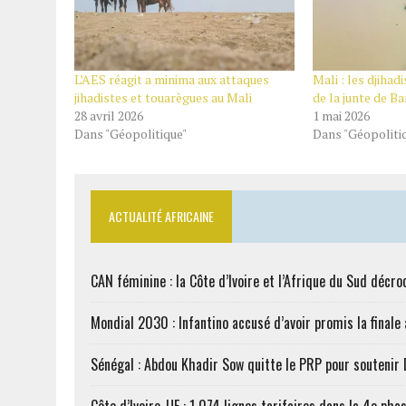
L’AES réagit a minima aux attaques
Mali : les djihad
jihadistes et touarègues au Mali
de la junte de 
28 avril 2026
1 mai 2026
Dans "Géopolitique"
Dans "Géopoliti
ACTUALITÉ AFRICAINE
CAN féminine : la Côte d’Ivoire et l’Afrique du Sud décroc
Mondial 2030 : Infantino accusé d’avoir promis la finale
Sénégal : Abdou Khadir Sow quitte le PRP pour soutenir
Côte d’Ivoire-UE : 1 074 lignes tarifaires dans la 4e phas