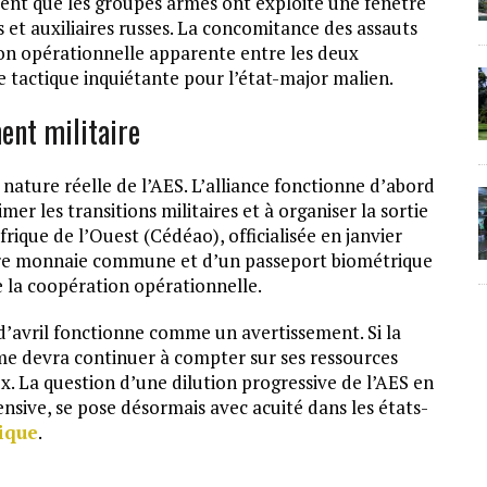
vent que les groupes armés ont exploité une fenêtre
et auxiliaires russes. La concomitance des assauts
ion opérationnelle apparente entre les deux
tactique inquiétante pour l’état-major malien.
ent militaire
 nature réelle de l’AES. L’alliance fonctionne d’abord
r les transitions militaires et à organiser la sortie
que de l’Ouest (Cédéao), officialisée en janvier
ure monnaie commune et d’un passeport biométrique
e la coopération opérationnelle.
 d’avril fonctionne comme un avertissement. Si la
ime devra continuer à compter sur ses ressources
x. La question d’une dilution progressive de l’AES en
ensive, se pose désormais avec acuité dans les états-
ique
.