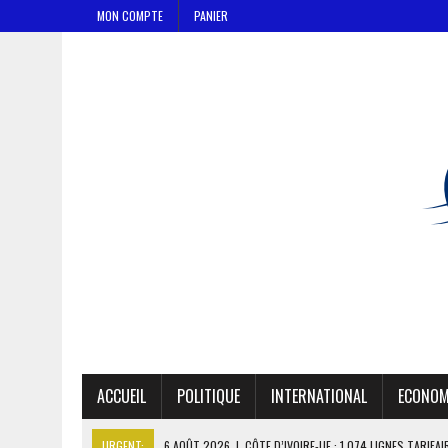
MON COMPTE
PANIER
ACCUEIL
POLITIQUE
INTERNATIONAL
ECONOM
URGENT:
6 AOÛT 2026
|
CÔTE D’IVOIRE-UE : 1 074 LIGNES TARIFA