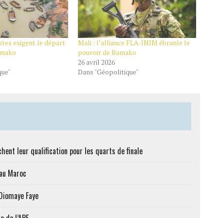
istes exigent le départ
Mali : l’alliance FLA-JNIM ébranle le
Bamako
pouvoir de Bamako
26 avril 2026
que"
Dans "Géopolitique"
hent leur qualification pour les quarts de finale
 au Maroc
 Diomaye Faye
e de l’APE