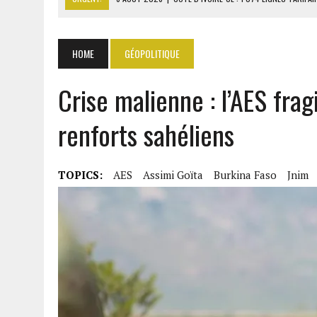
6 AOÛT 2026
|
LA BANQUE MONDIALE ACCORDE 340 MILLIARDS FCFA 
6 AOÛT 2026
|
CAN FÉMININE : LA CÔTE D’IVOIRE ET L’AFRIQUE DU 
HOME
GÉOPOLITIQUE
6 AOÛT 2026
|
MONDIAL 2030 : INFANTINO ACCUSÉ D’AVOIR PROMIS 
Crise malienne : l’AES frag
6 AOÛT 2026
|
SÉNÉGAL : ABDOU KHADIR SOW QUITTE LE PRP POUR 
renforts sahéliens
TOPICS:
AES
Assimi Goïta
Burkina Faso
Jnim