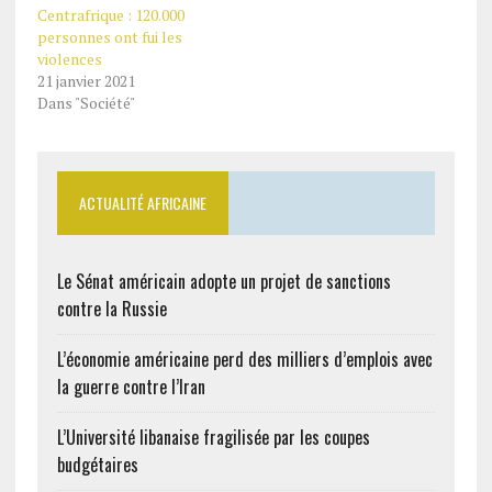
Centrafrique : 120.000
Femmes Humanitaires ».
personnes ont fui les
A cette occasion, le pays
violences
des hommes intègres a
21 janvier 2021
fait le bilan de
Dans "Société"
l’assistance…
ACTUALITÉ AFRICAINE
Le Sénat américain adopte un projet de sanctions
contre la Russie
L’économie américaine perd des milliers d’emplois avec
la guerre contre l’Iran
L’Université libanaise fragilisée par les coupes
budgétaires