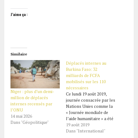
J’aime ça :
Similaire
Déplacés internes au
Burkina Faso: 32
milliards de FCFA
mobilisés sur les 110
nécessaires
Niger : plus d’un demi-
Ce lundi 19 août 2019,
million de déplacés
journée consacrée par les
internes recensés par
Nations Unies comme la
l’ONU
« Journée mondiale de
14 mai 2026
l’aide humanitaire » a été
Dans "Géopolitique"
célébrée à Ouagadougou
19 août 2019
au Burkina Faso. Le
Dans "International"
thème cette année: «