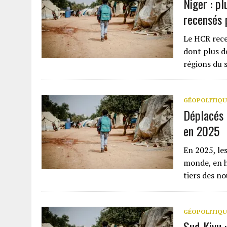
Niger : pl
recensés 
Le HCR rece
dont plus d
régions du 
GÉOPOLITIQU
Déplacés 
en 2025
En 2025, le
monde, en h
tiers des 
GÉOPOLITIQU
Sud-Kivu :