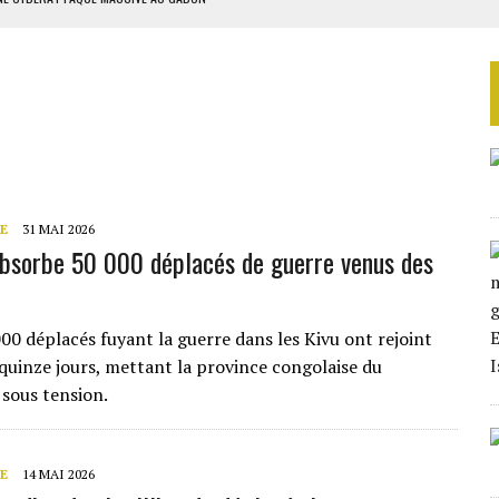
D’OR EN 2025
SUD DÉCROCHENT LEUR QUALIFICATION POUR LES QUARTS DE FINALE
LA FINALE AU MAROC
 MILLIONS USD EN 2025
E
31 MAI 2026
bsorbe 50 000 déplacés de guerre venus des
000 déplacés fuyant la guerre dans les Kivu ont rejoint
quinze jours, mettant la province congolaise du
sous tension.
E
14 MAI 2026