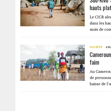
hauts pla
Le CICR ale
dans les hau
mois de co
SOCIÉTÉ
4 M
Cameroun 
faim
Au Cameroun
de personnes
baisse de l’a