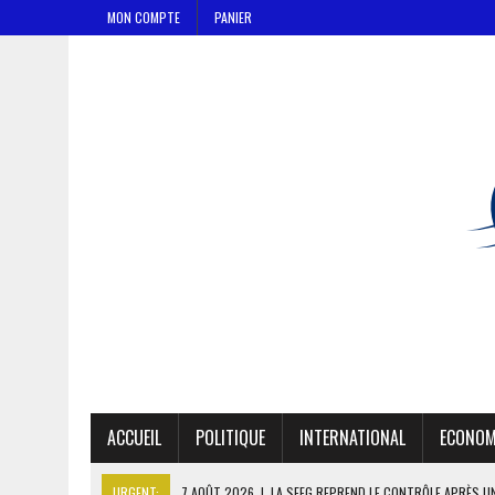
MON COMPTE
PANIER
ACCUEIL
POLITIQUE
INTERNATIONAL
ECONOM
URGENT:
7 AOÛT 2026
|
LA SEEG REPREND LE CONTRÔLE APRÈS U