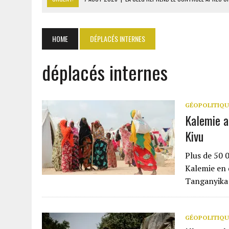
7 AOÛT 2026
|
GHANA : 1,7 MILLIARD $ DE PERTES SUR LES ACHATS 
6 AOÛT 2026
|
CAN FÉMININE : LA CÔTE D’IVOIRE ET L’AFRIQUE DU 
HOME
DÉPLACÉS INTERNES
6 AOÛT 2026
|
MONDIAL 2030 : INFANTINO ACCUSÉ D’AVOIR PROMIS 
déplacés internes
7 AOÛT 2026
|
CENTRAFRIQUE : L’OR HISSE LES EXPORTATIONS À 313
GÉOPOLITIQU
Kalemie a
Kivu
Plus de 50 
Kalemie en 
Tanganyika 
GÉOPOLITIQU