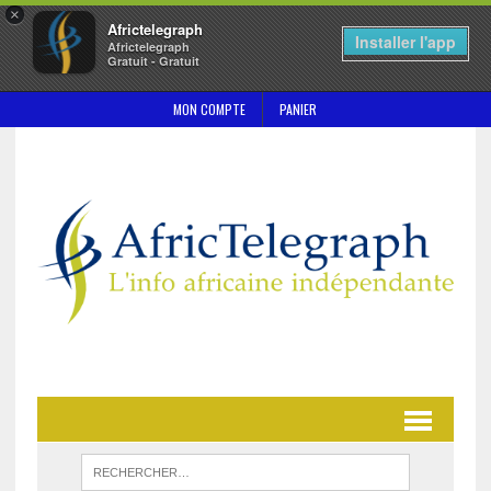
×
Africtelegraph
Installer l'app
Africtelegraph
Gratuit - Gratuit
MON COMPTE
PANIER