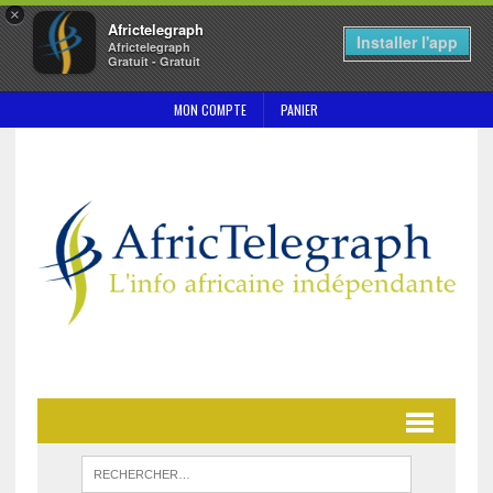
×
Africtelegraph
Installer l'app
Africtelegraph
Gratuit - Gratuit
MON COMPTE
PANIER