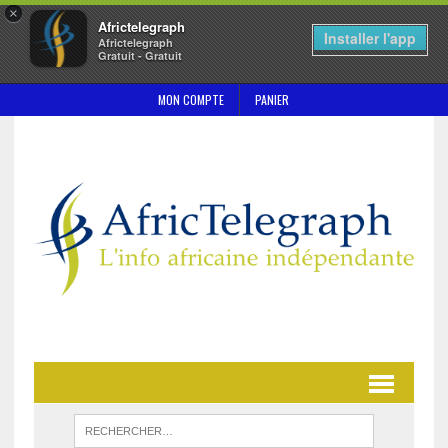
×
Africtelegraph
Installer l'app
Africtelegraph
Gratuit - Gratuit
MON COMPTE
PANIER