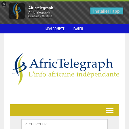
×
Africtelegraph
Installer l'app
Africtelegraph
Gratuit - Gratuit
MON COMPTE
PANIER