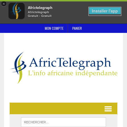
×
Africtelegraph
Installer l'app
Africtelegraph
Gratuit - Gratuit
MON COMPTE
PANIER