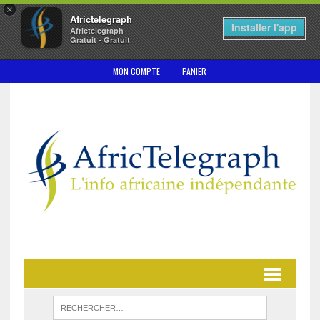
×
Africtelegraph
Installer l'app
Africtelegraph
Gratuit - Gratuit
MON COMPTE
PANIER