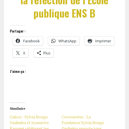
publique ENS B
Partager :
Facebook
WhatsApp
Imprimer
X
Plus
J’aime ça :
Similaire
Gabon : Sylvia Bongo
Coronavirus : La
Ondimba et Jeannette
Fondation Sylvia Bongo
Kagamé célèbrent les
Ondimba reporte tous