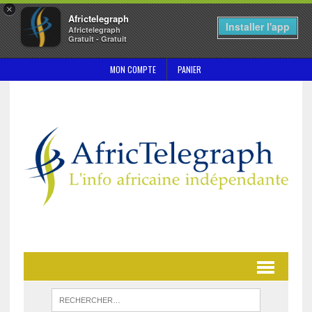
×
Africtelegraph
Installer l'app
Africtelegraph
Gratuit - Gratuit
MON COMPTE
PANIER